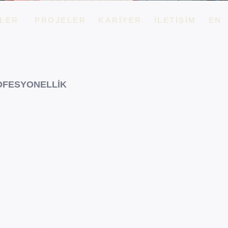
LER
PROJELER
KARIYER
İLETIŞIM
EN
ROFESYONELLIK