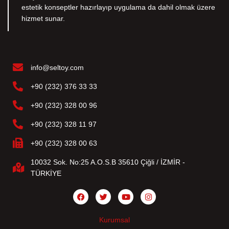
estetik konseptler hazırlayıp uygulama da dahil olmak üzere
hizmet sunar.
info@seltoy.com
+90 (232) 376 33 33
+90 (232) 328 00 96
+90 (232) 328 11 97
+90 (232) 328 00 63
10032 Sok. No:25 A.O.S.B 35610 Çiğli / İZMİR -
TÜRKİYE
Kurumsal