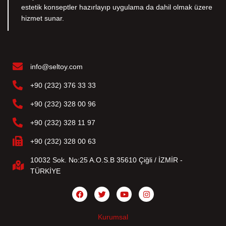
estetik konseptler hazırlayıp uygulama da dahil olmak üzere
hizmet sunar.
info@seltoy.com
+90 (232) 376 33 33
+90 (232) 328 00 96
+90 (232) 328 11 97
+90 (232) 328 00 63
10032 Sok. No:25 A.O.S.B 35610 Çiğli / İZMİR -
TÜRKİYE
Kurumsal