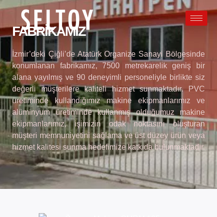
FABRIKAMIZ
İzmir’deki Çiğli’de Atatürk Organize Sanayi Bölgesinde
konumlanan fabrikamız, 7500 metrekarelik geniş bir
alana yayılmış ve 90 deneyimli personeliyle birlikte siz
değerli müşterilere kaliteli hizmet sunmaktadır. PVC
üretiminde kullandığımız makine ekipmanlarımız ve
alüminyum üretiminde kullanmış olduğumuz makine
ekipmanlarımız, işimizin odak noktasını oluşturan
müşteri memnuniyetini sağlama ve üst düzey ürün veya
hizmet kalitesi sunma hedefimize katkıda bulunmaktadır.