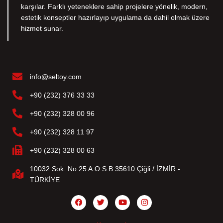
karşılar. Farklı yeteneklere sahip projelere yönelik, modern,
estetik konseptler hazırlayıp uygulama da dahil olmak üzere
hizmet sunar.
info@seltoy.com
+90 (232) 376 33 33
+90 (232) 328 00 96
+90 (232) 328 11 97
+90 (232) 328 00 63
10032 Sok. No:25 A.O.S.B 35610 Çiğli / İZMİR -
TÜRKİYE