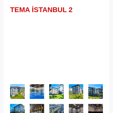
TEMA İSTANBUL 2
TEMA İSTANBUL 2 projesiyle, yeni bir başlangıç
için heyecanlı bir zamanı karşılıyoruz. 70 farklı
konseptte tasarlanmış villa ve 1+1’den 4+1’e kadar
uzanan 2280 farklı daire seçeneği ile, geniş yeşil
alanları, özenle düzenlenmiş peyzajı ve sosyal
kulüp ayrıcalıklarıyla dolu bir yaşam sizi bekliyor.
Sosyal ve kültürel aktivitelerin yaşamınıza değer
katacağı bu projede, az katlı mimari özellikler ve
kaliteli konfor, hayallerinizin ötesinde bir yaşam
alanı sunuyor.