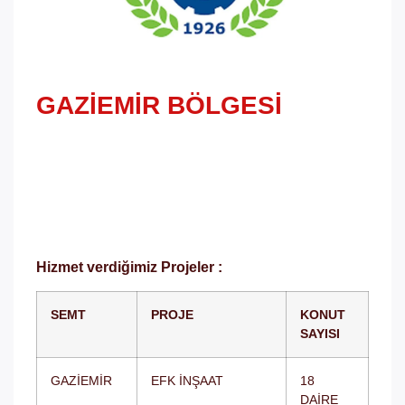
GAZIEMIR BÖLGESI
Gaziemir Bölgesi; PVC Kapı ve Pencere Sistemleri,
Alüminyum Kapı ve Pencere SistemleriSeltoy
olarak Gaziemir Bölgesi Referanslarımız…
Hizmet verdiğimiz Projeler :
SEMT
PROJE
KONUT
SAYISI
GAZİEMİR
EFK İNŞAAT
18
DAİRE