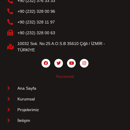
+90 (232) 376 33 33
+90 (232) 328 00 96
+90 (232) 328 11 97
+90 (232) 328 00 63
10032 Sok. No:25 A.O.S.B 35610 Çiğli / İZMİR -
TÜRKİYE
Kurumsal
Ana Sayfa
Kurumsal
Projelerimiz
İletişim