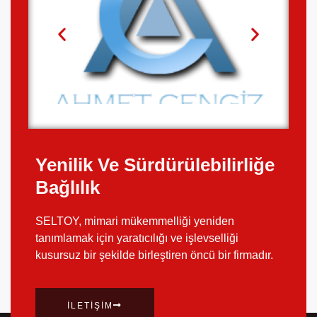
Yenilik Ve Sürdürülebilirliğe
Bağlılık
SELTOY, mimari mükemmelliği yeniden
tanımlamak için yaratıcılığı ve işlevselliği
kusursuz bir şekilde birleştiren öncü bir firmadır.
İLETIŞIM