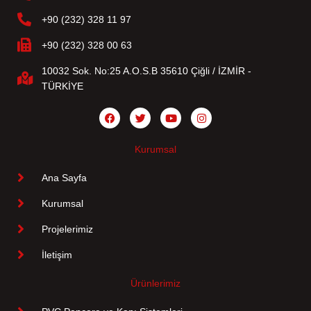
+90 (232) 328 11 97
+90 (232) 328 00 63
10032 Sok. No:25 A.O.S.B 35610 Çiğli / İZMİR -
TÜRKİYE
Kurumsal
Ana Sayfa
Kurumsal
Projelerimiz
İletişim
Ürünlerimiz