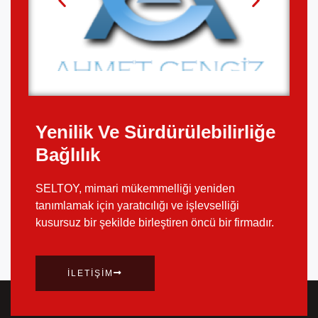
Yenilik Ve Sürdürülebilirliğe
Bağlılık
SELTOY, mimari mükemmelliği yeniden
tanımlamak için yaratıcılığı ve işlevselliği
kusursuz bir şekilde birleştiren öncü bir firmadır.
İLETIŞIM