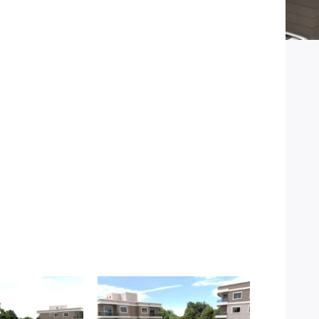
jeler arasında yer alan Seray İnşaat iş
sakinlerine modern ve konforlu bir yaşam
ire bulunmaktadır. Seray İnşaat iş birliği
 ve estetik detaylarla tasarlanmış geniş yaşam
ndeki bu projede yer alan 48 daire, modern
mektedir. Her bir daire, estetik detaylar ve
inlerine konforlu ve özel bir yaşam alanı
 çözümler sunmayı hedeflemektedir.Seray
si, Harmandalı semtindeki konut taleplerine
ır.