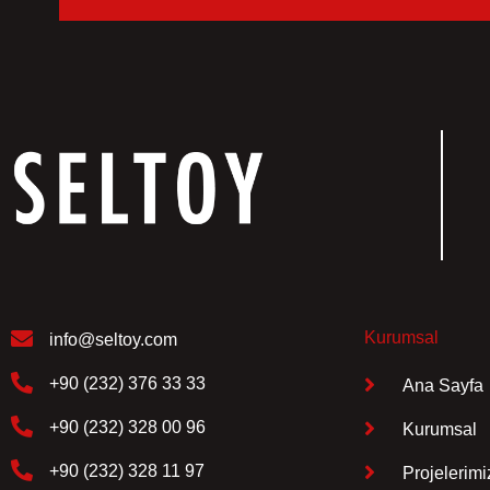
Kurumsal
info@seltoy.com
+90 (232) 376 33 33
Ana Sayfa
+90 (232) 328 00 96
Kurumsal
+90 (232) 328 11 97
Projelerimi