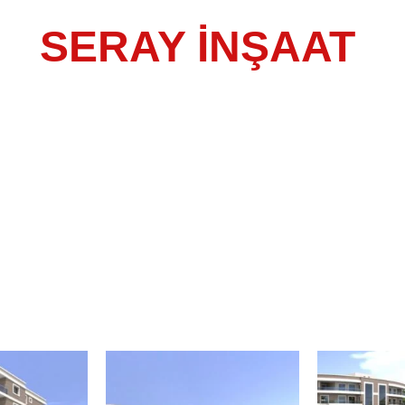
SERAY İNŞAAT
Firmamız, Harmandalı semtinde gururla sunduğu pro
birliğiyle hayata geçirilen konut projesi ile bölge 
imkanı sunmaktadır. Bu özel projede toplamda 48 da
ile gerçekleştirilen bu konut projesi, bölgeye özel
alanları sunmayı amaçlamaktadır.Harmandalı semti
mimarisi ve yüksek kalite standartları ile dikkat çek
fonksiyonellikle bir araya getirilmiş olup, bölge sak
vadederek, bölgenin dinamik yaşam tarzına uygun
İnşaat iş birliği ile hayata geçirilen bu konut proje
kaliteli ve özel çözümler sunma amacını taşımaktad