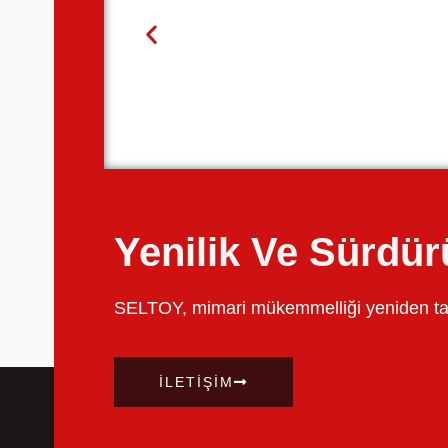
Yenilik Ve Sürdürü
SELTOY, mimari mükemmelliği yeniden tanıml
İLETIŞIM