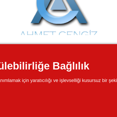
lebilirliğe Bağlılık
amak için yaratıcılığı ve işlevselliği kusursuz bir şekild