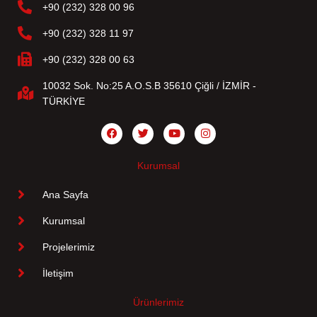
+90 (232) 328 00 96
+90 (232) 328 11 97
+90 (232) 328 00 63
10032 Sok. No:25 A.O.S.B 35610 Çiğli / İZMİR -
TÜRKİYE
Kurumsal
Ana Sayfa
Kurumsal
Projelerimiz
İletişim
Ürünlerimiz