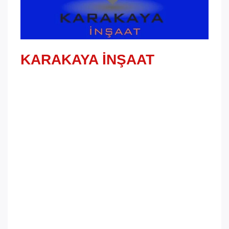
KARAKAYA İNŞAAT
Firmamız, Menemen semtinde Karakaya İnşaat iş
birliği ile gerçekleştirdiği konut projeleri ile bölge
sakinlerine geniş ve çeşitli yaşam alanları
sunmaktadır. Toplamda 148 dairelik geniş bir konut
portföyünü kapsayan bu projeler, Karakaya İnşaat’ın
deneyimi ve kalite anlayışı ile
şekillendirilmiştir.Menemen semtindeki bu
projelerde, 20, 6, 39, 18, 8, 40 ve 15 dairelik
konutlar modern tasarım ve estetik detaylarla
bütünleştirilerek inşa edilmiştir. Her bir proje, bölge
sakinlerine konforlu, güvenli ve özel bir yaşam alanı
sunmayı amaçlamaktadır.Karakaya İnşaat iş birliği