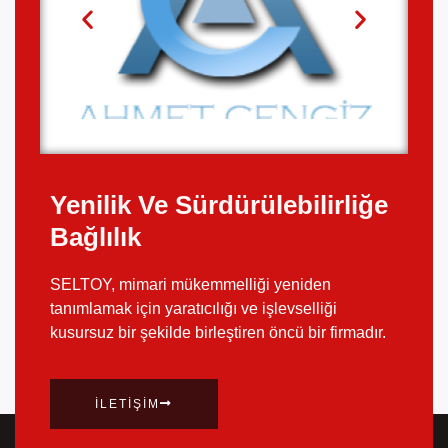
Yenilik Ve Sürdürülebilirliğe
Bağlılık
SELTOY, mimari mükemmelliği yeniden
tanımlamak için yaratıcılığı ve işlevselliği
kusursuz bir şekilde birleştiren öncü bir firmadır.
İLETIŞIM