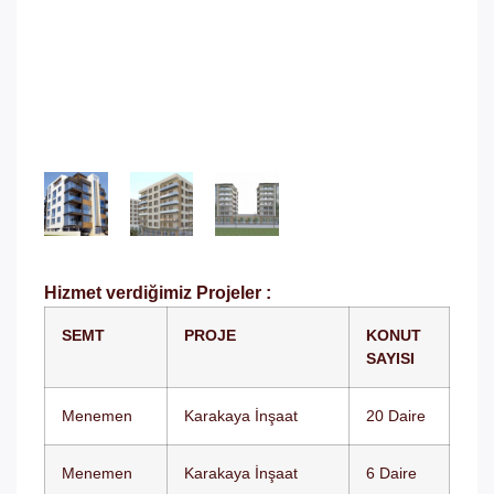
ile hayata geçirilen bu konut projeleri, Menemen
semtindeki konut taleplerine çeşitli büyüklüklerdeki
konutlarla kaliteli ve özel çözümler sunma hedefini
taşımaktadır. Müşterilere geniş bir konut seçenekleri
yelpazesi sunarak, bölge sakinlerine özel ve
modern yaşam alanları sunma amacını taşımaktadır.
Hizmet verdiğimiz Projeler :
SEMT
PROJE
KONUT
SAYISI
Menemen
Karakaya İnşaat
20 Daire
Menemen
Karakaya İnşaat
6 Daire