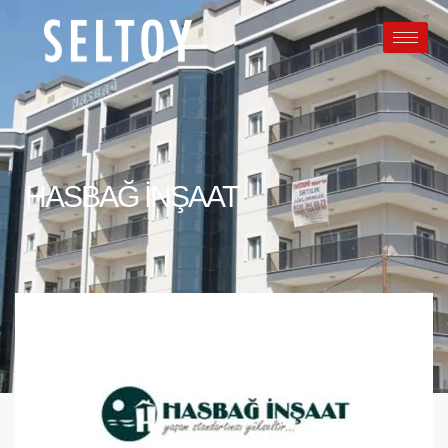
HASBAĞ İNŞAAT