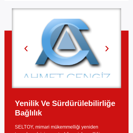
Yenilik Ve Sürdürülebilirliğe
Bağlılık
SELTOY, mimari mükemmelliği yeniden