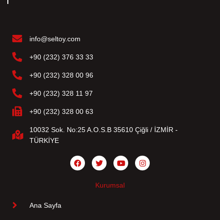
info@seltoy.com
+90 (232) 376 33 33
+90 (232) 328 00 96
+90 (232) 328 11 97
+90 (232) 328 00 63
10032 Sok. No:25 A.O.S.B 35610 Çiğli / İZMİR -
TÜRKİYE
Kurumsal
Ana Sayfa