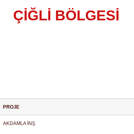
ÇIĞLI BÖLGESI
Çiğli Bölgesi; PVC Kapı ve Pencere Sistemleri, A
olarak Çiğli Bölgesi Referanslarımız…
PROJE
AKDAMLA İNŞ