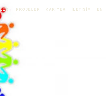
LER
PROJELER
KARIYER
İLETIŞIM
EN