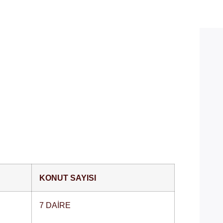
lüminyum Kapı ve Pencere SistemleriSeltoy
KONUT SAYISI
7 DAİRE