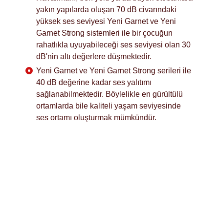
yakın yapılarda oluşan 70 dB civarındaki
yüksek ses seviyesi Yeni Garnet ve Yeni
Garnet Strong sistemleri ile bir çocuğun
rahatlıkla uyuyabileceği ses seviyesi olan 30
dB'nin altı değerlere düşmektedir.
Yeni Garnet ve Yeni Garnet Strong serileri ile
40 dB değerine kadar ses yalıtımı
sağlanabilmektedir. Böylelikle en gürültülü
ortamlarda bile kaliteli yaşam seviyesinde
ses ortamı oluşturmak mümkündür.
Estetik, güç ve performans kriterleri en üst
seviyede tasarlanan Selenit modern yapıların
yeni penceresi. Değişen yaşam kültürü ve mekan
anlayışı gözetilerek “zamanın ruhu”na uygun
çözüm arayanlar için geliştirildi. Selenit tüm
teknik ve görsel detaylara cevap veren 75 mm
profil genişliği, 6 odacıklı tasarımı ve opsiyonel 3.