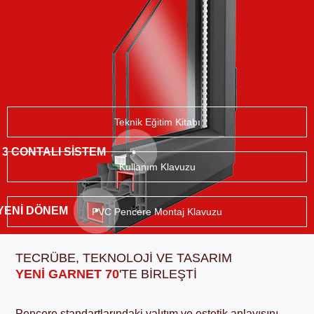
Teknik Eğitim Kitabı
3 CONTALI SISTEM
Kullanım Klavuzu
 YENİ DÖNEM
PVC Pencere Montaj Klavuzu
TECRÜBE, TEKNOLOJİ VE TASARIM
YENİ GARNET 70
'TE BİRLEŞTİ
Pencere standartlarındaki yalıtım ve estetik anlayışını