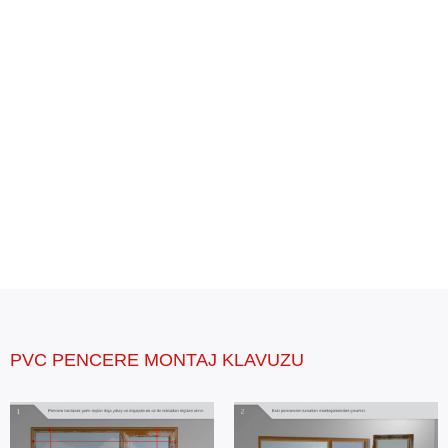
conta seçeneği ile bir sistem bütünlüğü sunuyor
ve bu parametreler ile en üst düzey performans
değerlerini yakalıyor.
Hesaplamalar TS EN ISO 10077-2 standardına
göre 1,23×1,43m ölçülerinde pencere için 0,6
W/m2K ısı iletim kat sayısına sahip cam ünitesi
kullanılarak yapılmıştır.
PVC PENCERE MONTAJ KLAVUZU