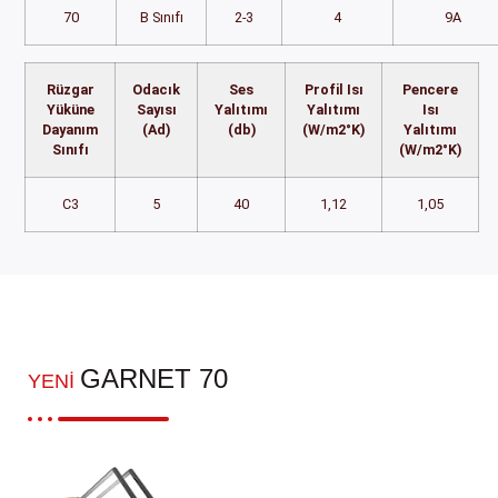
70
B Sınıfı
2-3
4
9A
Rüzgar
Odacık
Ses
Profil Isı
Pencere
Yüküne
Sayısı
Yalıtımı
Yalıtımı
Isı
Dayanım
(Ad)
(db)
(W/m2°K)
Yalıtımı
Sınıfı
(W/m2°K)
C3
5
40
1,12
1,05
GARNET 70
YENI