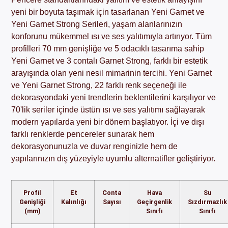
yeni bir boyuta taşımak için tasarlanan Yeni Garnet ve
Yeni Garnet Strong Serileri, yaşam alanlarınızın
konforunu mükemmel ısı ve ses yalıtımıyla artırıyor. Tüm
profilleri 70 mm genişliğe ve 5 odacıklı tasarıma sahip
Yeni Garnet ve 3 contalı Garnet Strong, farklı bir estetik
arayışında olan yeni nesil mimarinin tercihi. Yeni Garnet
ve Yeni Garnet Strong, 22 farklı renk seçeneği ile
dekorasyondaki yeni trendlerin beklentilerini karşılıyor ve
70'lik seriler içinde üstün ısı ve ses yalıtımı sağlayarak
modern yapılarda yeni bir dönem başlatıyor. İçi ve dışı
farklı renklerde pencereler sunarak hem
dekorasyonunuzla ve duvar renginizle hem de
yapılarınızın dış yüzeyiyle uyumlu alternatifler geliştiriyor.
Profil
Et
Conta
Hava
Su
Genişliği
Kalınlığı
Sayısı
Geçirgenlik
Sızdırmazlık
(mm)
Sınıfı
Sınıfı