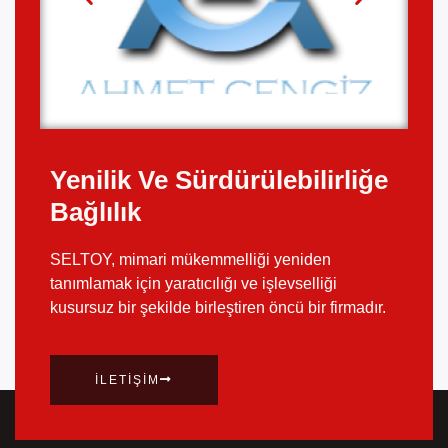
Yenilik Ve Sürdürülebilirliğe
Bağlılık
SELTOY, mimari mükemmelliği yeniden
tanımlamak için yaratıcılığı ve işlevselliği
kusursuz bir şekilde birleştiren öncü bir firmadır.
İLETIŞIM