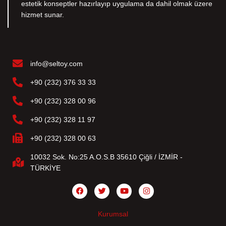
estetik konseptler hazırlayıp uygulama da dahil olmak üzere
hizmet sunar.
info@seltoy.com
+90 (232) 376 33 33
+90 (232) 328 00 96
+90 (232) 328 11 97
+90 (232) 328 00 63
10032 Sok. No:25 A.O.S.B 35610 Çiğli / İZMİR -
TÜRKİYE
Kurumsal