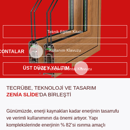
Teknik Eğitim Kitabı
Kullanım Klavuzu
CONTALAR
ÜST DÜZEY YALITIM
PVC Pencere Montaj Klavuzu
TECRÜBE, TEKNOLOJİ VE TASARIM
ZENIA SLIDE
'DA BİRLEŞTİ
Günümüzde, enerji kaynakları kadar enerjinin tasarrufu
ve verimli kullanımının da önemi artıyor. Yapı
komplekslerinde enerjinin % 82’si ısınma amaçlı