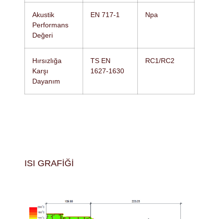
Akustik
EN 717-1
Npa
Performans
Değeri
Hırsızlığa
TS EN
RC1/RC2
Karşı
1627-1630
Dayanım
ISI GRAFIĞI