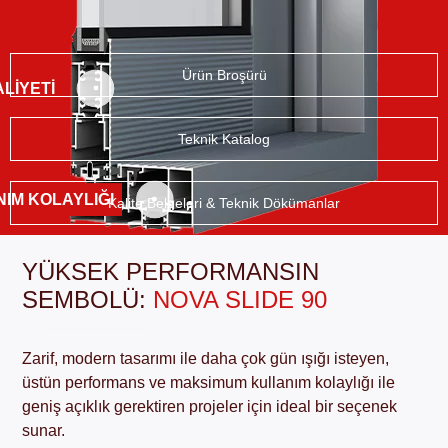
Ürün Broşürü
LIYETI
Teknik Katalog
NIM KOLAYLIĞI
Kalite Belgeleri & Teknik Dökümanlar
YÜKSEK PERFORMANSIN
SEMBOLÜ:
NOVA SLIDE 90
Zarif, modern tasarımı ile daha çok gün ışığı isteyen,
üstün performans ve maksimum kullanım kolaylığı ile
geniş açıklık gerektiren projeler için ideal bir seçenek
sunar.