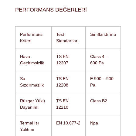
PERFORMANS DEĞERLERI
Performans
Test
Sınıflandırma
Kriteri
Standartları
Hava
TS EN
Class 4 –
Geçirimsizlik
12207
600 Pa
Su
TS EN
E 900 – 900
Sızdırmazlık
12208
Pa
Rüzgar Yükü
TS EN
Class B2
Dayanımı
12210
Termal Isı
EN 10.077-2
Npa
Yalıtımı