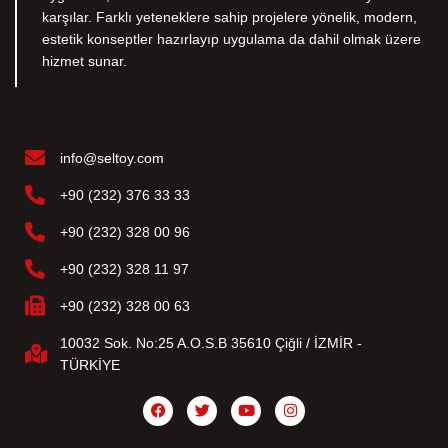
karşılar. Farklı yeteneklere sahip projelere yönelik, modern,
estetik konseptler hazırlayıp uygulama da dahil olmak üzere
hizmet sunar.
info@seltoy.com
+90 (232) 376 33 33
+90 (232) 328 00 96
+90 (232) 328 11 97
+90 (232) 328 00 63
10032 Sok. No:25 A.O.S.B 35610 Çiğli / İZMİR -
TÜRKİYE