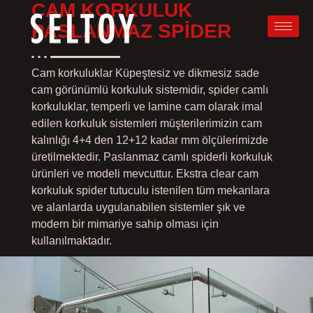
CAM KORKULUK
PASLANMAZ SPIDER
Cam korkuluklar Küpeştesiz ve dikmesiz sade
cam görünümlü korkuluk sistemidir, spider camlı
korkuluklar, temperli ve lamine cam olarak imal
edilen korkuluk sistemleri müşterilerimizin cam
kalınlığı 4+4 den 12+12 kadar mm ölçülerimizde
üretilmektedir. Paslanmaz camlı spiderli korkuluk
ürünleri ve modeli mevcuttur. Ekstra clear cam
korkuluk spider tutuculu istenilen tüm mekanlara
ve alanlarda uygulanabilen sistemler şık ve
modern bir mimariye sahip olması için
kullanılmaktadır.