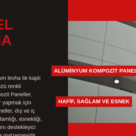
EL
MA
ALÜMINYUM KOMPOZIT PANE
m levha ile kaplı
üzü renkli
zit Paneller,
HAFIF, SAĞLAM VE ESNEK
r yapmak için
ller, dış ve iç
lamlığı, esnekliği,
nı destekleyici
ma malzemesidir.