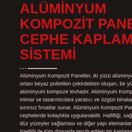
ALÜMINYUM
KOMPOZIT PAN
CEPHE KAPLA
SISTEMI
Alüminyum Kompozit Paneller, iki yüzü alüminyu
ortası beyaz polietilen çekirdekten oluşan, bir y
alüminyum kompoze levhadır. Alüminyum Kompo
mimar ve tasarımcılara yaratıcı ve özgün binala
sınırsız fırsatlar sunar. Alüminyum Kompozit Pane
cephelerde kolaylıkla uygulanabilir. Hafifliği, sağ
düz yüzeyler sağlaması ve diğer yapı elemanları
özelliği ile tüm dünyada tercih edilen bir kapla